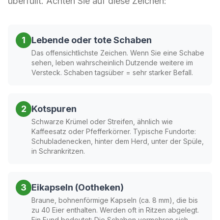
überfüllt. Achten Sie auf diese Zeichen:
1
Lebende oder tote Schaben
Das offensichtlichste Zeichen. Wenn Sie eine Schabe
sehen, leben wahrscheinlich Dutzende weitere im
Versteck. Schaben tagsüber = sehr starker Befall.
2
Kotspuren
Schwarze Krümel oder Streifen, ähnlich wie
Kaffeesatz oder Pfefferkörner. Typische Fundorte:
Schubladenecken, hinter dem Herd, unter der Spüle,
in Schrankritzen.
3
Eikapseln (Ootheken)
Braune, bohnenförmige Kapseln (ca. 8 mm), die bis
zu 40 Eier enthalten. Werden oft in Ritzen abgelegt.
Ein Fund bedeutet: Die Schaben vermehren sich