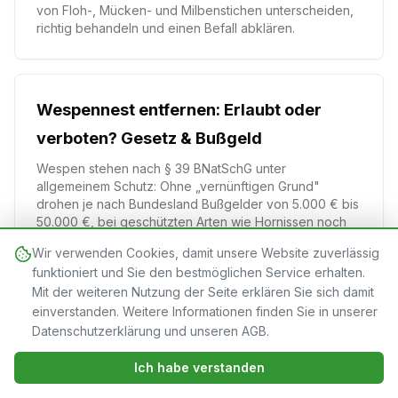
von Floh-, Mücken- und Milbenstichen unterscheiden,
richtig behandeln und einen Befall abklären.
Wespennest entfernen: Erlaubt oder
verboten? Gesetz & Bußgeld
Wespen stehen nach § 39 BNatSchG unter
allgemeinem Schutz: Ohne „vernünftigen Grund"
drohen je nach Bundesland Bußgelder von 5.000 € bis
50.000 €, bei geschützten Arten wie Hornissen noch
mehr. Wir erklären die Rechtslage, wann das Entfernen
Wir verwenden Cookies, damit unsere Website zuverlässig
erlaubt ist, wer zuständig ist – Kammerjäger, Feuerwehr
funktioniert und Sie den bestmöglichen Service erhalten.
oder Naturschutzbehörde – und wer die Kosten trägt.
Mit der weiteren Nutzung der Seite erklären Sie sich damit
einverstanden. Weitere Informationen finden Sie in unserer
Datenschutzerklärung und unseren AGB.
Jetzt verfügbar · 24/7
Jetzt anrufen
Ich habe verstanden
01579 2674265
ÜBER DEN AUTOR