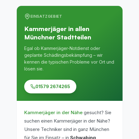
EINSATZGEBIET
Kammerjäger in allen
Münchner Stadtteilen
Egal ob Kammerjäger-Notdienst oder
geplante Schädlingsbekämpfung – wir
kennen die typischen Probleme vor Ort und
lösen sie.
01579 2674265
Kammerjäger in der Nähe
gesucht?
Sie
suchen einen Kammerjäger in der Nähe?
Unsere Techniker sind in ganz München
für Sie im Einsatz
– in
Schwabing
,