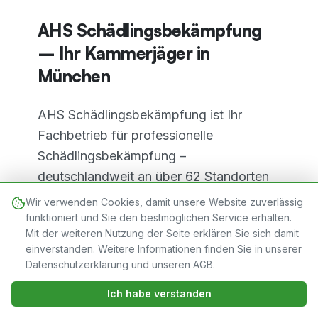
AHS Schädlingsbekämpfung
– Ihr Kammerjäger in
München
AHS Schädlingsbekämpfung ist Ihr
Fachbetrieb für professionelle
Schädlingsbekämpfung –
deutschlandweit an über 62 Standorten
aktiv, darunter auch in München. Unsere
Wir verwenden Cookies, damit unsere Website zuverlässig
IHK-zertifizierten Kammerjäger kennen
funktioniert und Sie den bestmöglichen Service erhalten.
Mit der weiteren Nutzung der Seite erklären Sie sich damit
die typischen Schädlingsprobleme in
einverstanden. Weitere Informationen finden Sie in unserer
München und sind rund um die Uhr für
Datenschutzerklärung und unseren AGB.
Sie im Einsatz.
Jetzt verfügbar · 24/7
Jetzt anrufen
Ich habe verstanden
01579 2674265
Die historische Bausubstanz in München