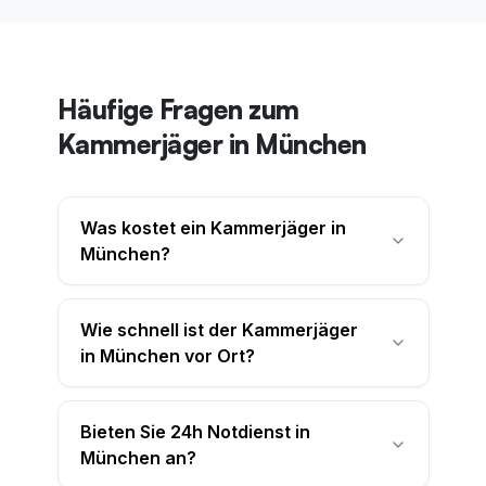
Häufige Fragen zum
Kammerjäger in München
Was kostet ein Kammerjäger in
München?
Die Anfahrt nach München kostet 49€.
Vor Ort begutachtet unser Techniker
Wie schnell ist der Kammerjäger
den Befall und nennt Ihnen einen
in München vor Ort?
verbindlichen Festpreis – bevor die
In München sind unsere Techniker in
Arbeit beginnt. Bei den historischen
der Regel innerhalb von 30-60 Minuten
Bieten Sie 24h Notdienst in
Altbauten in München können
bei Ihnen. Als Großstadt haben wir
München an?
tieferliegende Nester etwas mehr
München in mehrere Einsatzgebiete