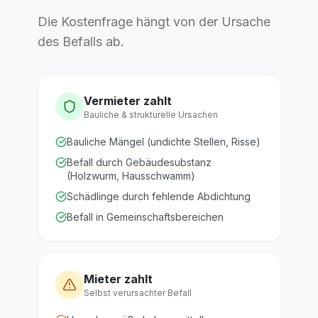
Zugangswegen und individuelle
und setzen gezielt dort an, wo die
Die Kostenfrage hängt von der Ursache
Präventionsberatung. In den Altbauten
Ursachen liegen.
des Befalls ab.
von München empfehlen wir
besonders die Abdichtung von Ritzen,
Hohlräumen und Kellerzugängen.
Besonders für Gastronomiebetriebe
Vermieter zahlt
und Lebensmittelbetriebe bieten wir
Bauliche & strukturelle Ursachen
HACCP-konforme Monitoring-Verträge
Bauliche Mängel (undichte Stellen, Risse)
an.
Befall durch Gebäudesubstanz
(Holzwurm, Hausschwamm)
Schädlinge durch fehlende Abdichtung
Befall in Gemeinschaftsbereichen
Mieter zahlt
Selbst verursachter Befall