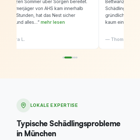
den ganzen Sommer über Sorgen bereitet.
Bettwanzen in m
Der Kammerjäger von AHS kam innerhalb
Schädlingsbekäm
weniger Stunden, hat das Nest sicher
gründlich gearbe
entfernt und alles…
“
mehr lesen
kaum einschrän
—
Sandra L.
—
Thomas R.
LOKALE EXPERTISE
Typische Schädlingsprobleme
in München