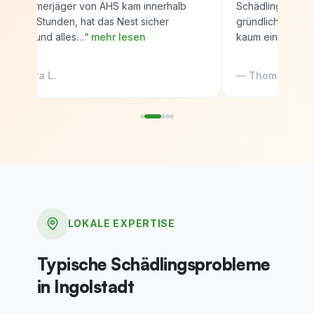
Der Kammerjäger von AHS kam innerhalb
Schädlingsbekäm
weniger Stunden, hat das Nest sicher
gründlich gearbe
entfernt und alles…
“
mehr lesen
kaum einschrän
—
Sandra L.
—
Thomas R.
LOKALE EXPERTISE
Typische Schädlingsprobleme
in Ingolstadt