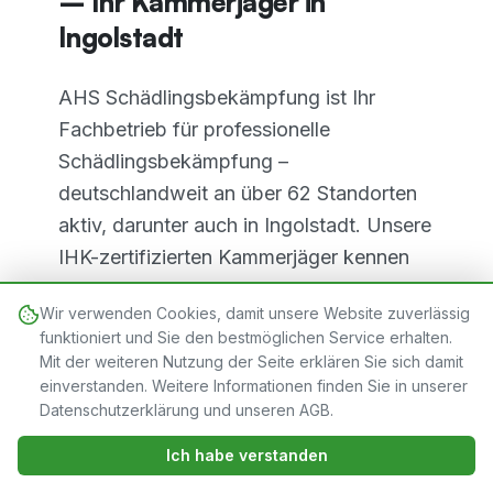
– Ihr Kammerjäger in
Ingolstadt
AHS Schädlingsbekämpfung ist Ihr
Fachbetrieb für professionelle
Schädlingsbekämpfung –
deutschlandweit an über 62 Standorten
aktiv, darunter auch in Ingolstadt. Unsere
IHK-zertifizierten Kammerjäger kennen
die typischen Schädlingsprobleme in
Wir verwenden Cookies, damit unsere Website zuverlässig
Ingolstadt und sind rund um die Uhr für
funktioniert und Sie den bestmöglichen Service erhalten.
Sie im Einsatz.
Mit der weiteren Nutzung der Seite erklären Sie sich damit
einverstanden. Weitere Informationen finden Sie in unserer
Ingolstadt vereint verschiedene
Datenschutzerklärung und unseren AGB.
Bauepochen – von historischen Altbauten
Jetzt verfügbar · 24/7
Jetzt anrufen
Ich habe verstanden
01579 2674265
bis zu modernen Neubauten. Jeder