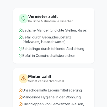
erstellen wir individuelle
Ursachen liegen.
Präventionskonzepte, die auf den
jeweiligen Gebäudetyp zugeschnitten
Vermieter zahlt
sind. Besonders für
Bauliche & strukturelle Ursachen
Gastronomiebetriebe und
Bauliche Mängel (undichte Stellen, Risse)
Lebensmittelbetriebe bieten wir
Befall durch Gebäudesubstanz
HACCP-konforme Monitoring-Verträge
(Holzwurm, Hausschwamm)
an.
Schädlinge durch fehlende Abdichtung
Befall in Gemeinschaftsbereichen
Mieter zahlt
Selbst verursachter Befall
Unsachgemäße Lebensmittellagerung
Mangelnde Hygiene in der Wohnung
Einschleppen von Bettwanzen (Reisen,