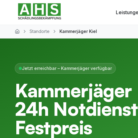
Zum Hauptinhalt springen
Leistung
Standorte
Kammerjäger Kiel
Home
Jetzt erreichbar – Kammerjäger verfügbar
Kammerjäger 
24h Notdiens
Festpreis